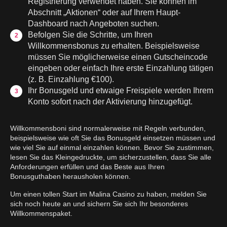
Registrierung verwendet haben. Sie können im
Abschnitt „Aktionen“ oder auf Ihrem Haupt-
Dashboard nach Angeboten suchen.
Befolgen Sie die Schritte, um Ihren
Willkommensbonus zu erhalten. Beispielsweise
müssen Sie möglicherweise einen Gutscheincode
eingeben oder einfach Ihre erste Einzahlung tätigen
(z. B. Einzahlung €100).
Ihr Bonusgeld und etwaige Freispiele werden Ihrem
Konto sofort nach der Aktivierung hinzugefügt.
Willkommensboni sind normalerweise mit Regeln verbunden,
beispielsweise wie oft Sie das Bonusgeld einsetzen müssen und
wie viel Sie auf einmal einzahlen können. Bevor Sie zustimmen,
lesen Sie das Kleingedruckte, um sicherzustellen, dass Sie alle
Anforderungen erfüllen und das Beste aus Ihren
Bonusguthaben herausholen können.
Um einen tollen Start im Malina Casino zu haben, melden Sie
sich noch heute an und sichern Sie sich Ihr besonderes
Willkommenspaket.