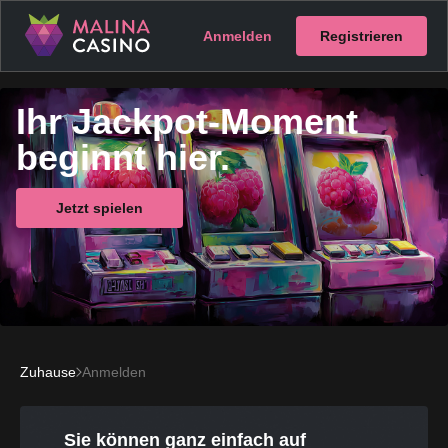
Anmelden
Registrieren
Ihr Jackpot-Moment
beginnt hier.
Jetzt spielen
Zuhause
Anmelden
Sie können ganz einfach auf