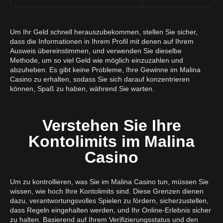
Um Ihr Geld schnell herauszubekommen, stellen Sie sicher,
dass die Informationen in Ihrem Profil mit denen auf Ihrem
Ausweis übereinstimmen, und verwenden Sie dieselbe
Methode, um so viel Geld wie möglich einzuzahlen und
abzuheben. Es gibt keine Probleme, Ihre Gewinne im Malina
Casino zu erhalten, sodass Sie sich darauf konzentrieren
können, Spaß zu haben, während Sie warten.
Verstehen Sie Ihre
Kontolimits im Malina
Casino
Um zu kontrollieren, was Sie im Malina Casino tun, müssen Sie
wissen, wie hoch Ihre Kontolimits sind. Diese Grenzen dienen
dazu, verantwortungsvolles Spielen zu fördern, sicherzustellen,
dass Regeln eingehalten werden, und Ihr Online-Erlebnis sicher
zu halten. Basierend auf Ihrem Verifizierungsstatus und den