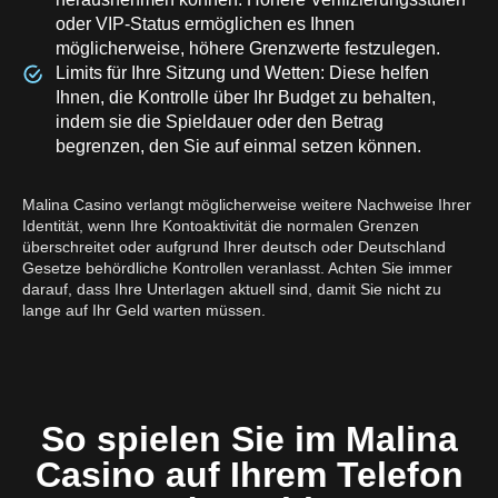
oder VIP-Status ermöglichen es Ihnen
möglicherweise, höhere Grenzwerte festzulegen.
Limits für Ihre Sitzung und Wetten: Diese helfen
Ihnen, die Kontrolle über Ihr Budget zu behalten,
indem sie die Spieldauer oder den Betrag
begrenzen, den Sie auf einmal setzen können.
Malina Casino verlangt möglicherweise weitere Nachweise Ihrer
Identität, wenn Ihre Kontoaktivität die normalen Grenzen
überschreitet oder aufgrund Ihrer deutsch oder Deutschland
Gesetze behördliche Kontrollen veranlasst. Achten Sie immer
darauf, dass Ihre Unterlagen aktuell sind, damit Sie nicht zu
lange auf Ihr Geld warten müssen.
So spielen Sie im Malina
Casino auf Ihrem Telefon