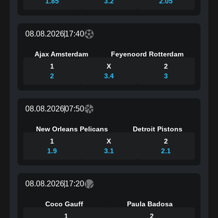
1.85
3.2
2.05
08.08.2026
17:40
Ajax Amsterdam
Feyenoord Rotterdam
1
X
2
2
3.4
3
08.08.2026
07:50
New Orleans Pelicans
Detroit Pistons
1
X
2
1.9
3.1
2.1
08.08.2026
17:20
Coco Gauff
Paula Badosa
1
2