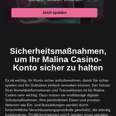
Jetzt spielen
Sicherheitsmaßnahmen,
um Ihr Malina Casino-
Konto sicher zu halten
Es ist wichtig, Ihr Konto sicher aufzubewahren, damit Sie sicher
spielen und Ihr Guthaben einfach verwalten können. Der Schutz
Ihrer Anmeldeinformationen und Transaktionen ist für Malina
Casino sehr wichtig. Dazu nutzen sie erstklassige digitale
Schutzmaßnahmen. Ihre persönlichen Daten und privaten
Aktionen wie Ein- und Auszahlungen werden durch
fortschrittliche Verschlüsselungsprotokolle geschützt, die ständig
funktionieren. Profilinformationen und € werden privat gehalten,