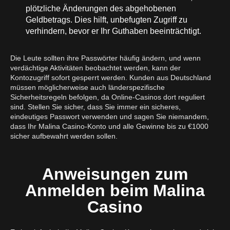
plötzliche Änderungen des abgehobenen
Geldbetrags. Dies hilft, unbefugten Zugriff zu
verhindern, bevor er Ihr Guthaben beeinträchtigt.
Die Leute sollten ihre Passwörter häufig ändern, und wenn
verdächtige Aktivitäten beobachtet werden, kann der
Kontozugriff sofort gesperrt werden. Kunden aus Deutschland
müssen möglicherweise auch länderspezifische
Sicherheitsregeln befolgen, da Online-Casinos dort reguliert
sind. Stellen Sie sicher, dass Sie immer ein sicheres,
eindeutiges Passwort verwenden und sagen Sie niemandem,
dass Ihr Malina Casino-Konto und alle Gewinne bis zu €1000
sicher aufbewahrt werden sollen.
Anweisungen zum
Anmelden beim Malina
Casino