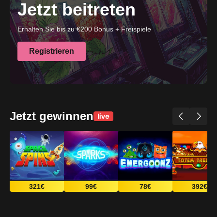
Jetzt beitreten
Erhalten Sie bis zu €200 Bonus + Freispiele
Registrieren
Jetzt gewinnen
321€
99€
78€
392€