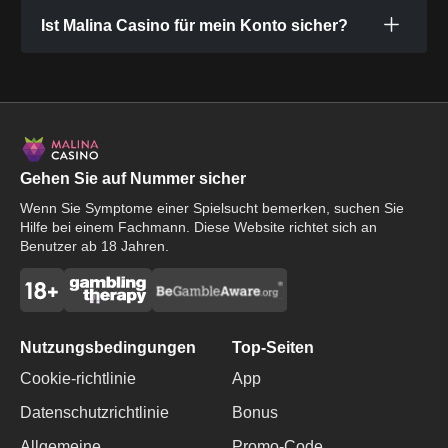
Ist Malina Casino für mein Konto sicher?
Gehen Sie auf Nummer sicher
Wenn Sie Symptome einer Spielsucht bemerken, suchen Sie
Hilfe bei einem Fachmann. Diese Website richtet sich an
Benutzer ab 18 Jahren.
Nutzungsbedingungen
Top-Seiten
Cookie-richtlinie
App
Datenschutzrichtlinie
Bonus
Allgemeine
Promo-Code