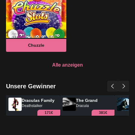
Chuzzle
Alle anzeigen
Unsere Gewinner
Draculas Family
The Grand
Tr
Deathstalker
Dracula
Inf
171€
381€