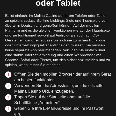
oder Tablet
Es ist einfach, im Malina Casino auf Ihrem Telefon oder Tablet
zu spielen, sodass Sie Ihre Lieblings-Slots und Tischspiele von
überall in Deutschland genießen können. Auf der mobilen
Plattform gibt es die gleichen Funktionen wie auf der Hauptseite
und sie funktioniert sowohl auf Android- als auch auf iOS-
Geräten einwandfrei, sodass Sie sich nie zwischen Funktionen
oder Unterhaltungsqualität entscheiden müssen. Sie müssen
keine separate App herunterladen. Verfügen Sie einfach über
eine stabile Internetverbindung und einen Webbrowser wie
Chrome, Safari oder Firefox, um sich sicher anzumelden und zu
spielen, wann immer Sie möchten.
Öffnen Sie den mobilen Browser, der auf Ihrem Gerät
am besten funktioniert.
Verwenden Sie die Adressleiste, um die offizielle
Malina Casino URL einzugeben.
Tippen Sie auf der Startseite oben auf die
Schaltfläche „Anmelden“.
Geben Sie Ihre E-Mail-Adresse und Ihr Passwort
ein.