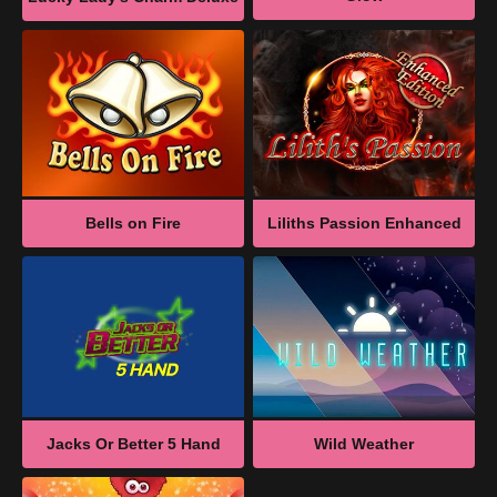
Bells on Fire
Liliths Passion Enhanced
Jacks Or Better 5 Hand
Wild Weather