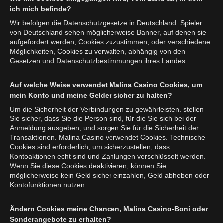
ich mich befinde?
Wir befolgen die Datenschutzgesetze in Deutschland. Spieler
von Deutschland sehen möglicherweise Banner, auf denen sie
aufgefordert werden, Cookies zuzustimmen, oder verschiedene
Möglichkeiten, Cookies zu verwalten, abhängig von den
Gesetzen und Datenschutzbestimmungen ihres Landes.
Auf welche Weise verwendet Malina Casino Cookies, um
mein Konto und meine Gelder sicher zu halten?
Um die Sicherheit der Verbindungen zu gewährleisten, stellen
Sie sicher, dass Sie die Person sind, für die Sie sich bei der
Anmeldung ausgeben, und sorgen Sie für die Sicherheit der
Transaktionen. Malina Casino verwendet Cookies. Technische
Cookies sind erforderlich, um sicherzustellen, dass
Kontoaktionen echt sind und Zahlungen verschlüsselt werden.
Wenn Sie diese Cookies deaktivieren, können Sie
möglicherweise kein Geld sicher einzahlen, Geld abheben oder
Kontofunktionen nutzen.
Ändern Cookies meine Chancen, Malina Casino-Boni oder
Sonderangebote zu erhalten?