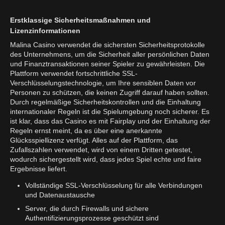
Erstklassige Sicherheitsmaßnahmen und
Lizenzinformationen
Malina Casino verwendet die sichersten Sicherheitsprotokolle
des Unternehmens, um die Sicherheit aller persönlichen Daten
und Finanztransaktionen seiner Spieler zu gewährleisten. Die
Plattform verwendet fortschrittliche SSL-
Verschlüsselungstechnologie, um Ihre sensiblen Daten vor
Personen zu schützen, die keinen Zugriff darauf haben sollten.
Durch regelmäßige Sicherheitskontrollen und die Einhaltung
internationaler Regeln ist die Spielumgebung noch sicherer. Es
ist klar, dass das Casino es mit Fairplay und der Einhaltung der
Regeln ernst meint, da es über eine anerkannte
Glücksspiellizenz verfügt. Alles auf der Plattform, das
Zufallszahlen verwendet, wird von einem Dritten getestet,
wodurch sichergestellt wird, dass jedes Spiel echte und faire
Ergebnisse liefert.
Vollständige SSL-Verschlüsselung für alle Verbindungen
und Datenaustausche
Server, die durch Firewalls und sichere
Authentifizierungsprozesse geschützt sind