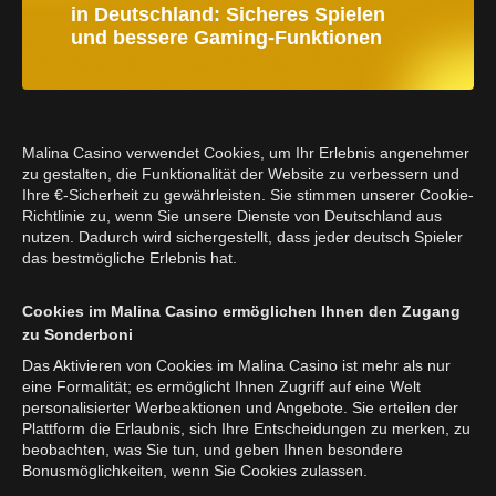
in Deutschland: Sicheres Spielen
und bessere Gaming-Funktionen
Malina Casino verwendet Cookies, um Ihr Erlebnis angenehmer
zu gestalten, die Funktionalität der Website zu verbessern und
Ihre €-Sicherheit zu gewährleisten. Sie stimmen unserer Cookie-
Richtlinie zu, wenn Sie unsere Dienste von Deutschland aus
nutzen. Dadurch wird sichergestellt, dass jeder deutsch Spieler
das bestmögliche Erlebnis hat.
Cookies im Malina Casino ermöglichen Ihnen den Zugang
zu Sonderboni
Das Aktivieren von Cookies im Malina Casino ist mehr als nur
eine Formalität; es ermöglicht Ihnen Zugriff auf eine Welt
personalisierter Werbeaktionen und Angebote. Sie erteilen der
Plattform die Erlaubnis, sich Ihre Entscheidungen zu merken, zu
beobachten, was Sie tun, und geben Ihnen besondere
Bonusmöglichkeiten, wenn Sie Cookies zulassen.