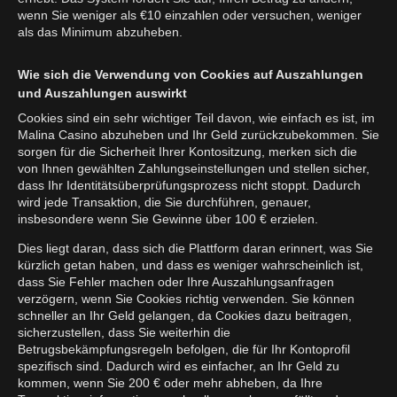
wenn Sie weniger als €10 einzahlen oder versuchen, weniger
als das Minimum abzuheben.
Wie sich die Verwendung von Cookies auf Auszahlungen
und Auszahlungen auswirkt
Cookies sind ein sehr wichtiger Teil davon, wie einfach es ist, im
Malina Casino abzuheben und Ihr Geld zurückzubekommen. Sie
sorgen für die Sicherheit Ihrer Kontositzung, merken sich die
von Ihnen gewählten Zahlungseinstellungen und stellen sicher,
dass Ihr Identitätsüberprüfungsprozess nicht stoppt. Dadurch
wird jede Transaktion, die Sie durchführen, genauer,
insbesondere wenn Sie Gewinne über 100 € erzielen.
Dies liegt daran, dass sich die Plattform daran erinnert, was Sie
kürzlich getan haben, und dass es weniger wahrscheinlich ist,
dass Sie Fehler machen oder Ihre Auszahlungsanfragen
verzögern, wenn Sie Cookies richtig verwenden. Sie können
schneller an Ihr Geld gelangen, da Cookies dazu beitragen,
sicherzustellen, dass Sie weiterhin die
Betrugsbekämpfungsregeln befolgen, die für Ihr Kontoprofil
spezifisch sind. Dadurch wird es einfacher, an Ihr Geld zu
kommen, wenn Sie 200 € oder mehr abheben, da Ihre